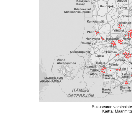
Sukuseuran varsinaisten
Kartta: Maanmittau